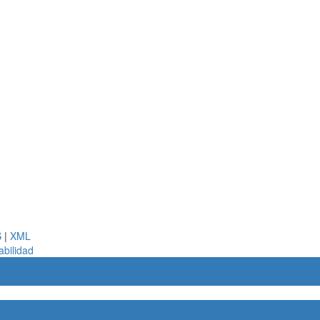
S
|
XML
abilidad